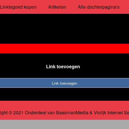
Linktegoed kopen
Artikelen
Alle dochterpagina's
Link toevoegen
Link toevoegen
ight © 2021 Onderdeel van
BaakmanMedia
&
Vrolijk Internet S