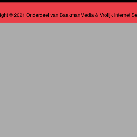
ight © 2021 Onderdeel van
BaakmanMedia
&
Vrolijk Internet S